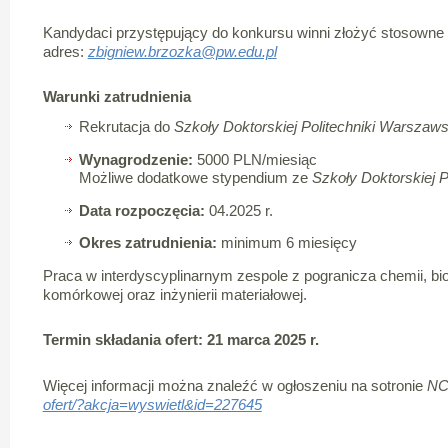
Kandydaci przystępujący do konkursu winni złożyć stosown
adres:
zbigniew.brzozka@pw.edu.pl
Warunki zatrudnienia
Rekrutacja do
Szkoły Doktorskiej Politechniki Warszaws
Wynagrodzenie:
5000 PLN/miesiąc
Możliwe dodatkowe stypendium ze
Szkoły Doktorskiej
Data rozpoczęcia:
04.2025 r.
Okres zatrudnienia:
minimum 6 miesięcy
Praca w interdyscyplinarnym zespole z pogranicza chemii, biolog
komórkowej oraz inżynierii materiałowej.
Termin składania ofert: 21 marca 2025 r.
Więcej informacji można znaleźć w ogłoszeniu na sotronie
N
ofert/?akcja=wyswietl&id=227645