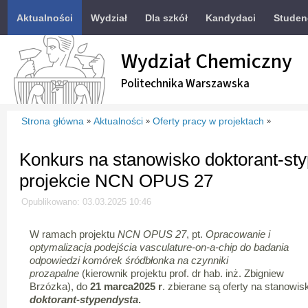
Aktualności
Wydział
Dla szkół
Kandydaci
Studen
Wydział Chemiczny
Politechnika Warszawska
Strona główna
Aktualności
Oferty pracy w projektach
»
»
»
Konkurs na stanowisko doktorant-st
projekcie NCN OPUS 27
Opublikowano: 03.03.2025 10:46
W ramach projektu
NCN OPUS 27
, pt.
Opracowanie i
optymalizacja podejścia vasculature-on-a-chip do badania
odpowiedzi komórek śródbłonka na czynniki
prozapalne
(kierownik projektu prof. dr hab. inż. Zbigniew
Brzózka), do
21 marca2025 r
. zbierane są oferty na stanowis
doktorant-stypendysta
.