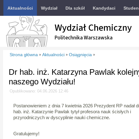
Aktualności
Wydział
Dla szkół
Kandydaci
Studen
Wydział Chemiczny
Politechnika Warszawska
Strona główna
Aktualności
Osiągnięcia
»
»
»
Dr hab. inż. Katarzyna Pawlak kolej
naszego Wydziału!
Opublikowano: 04.06.2026 12:46
Postanowieniem z dnia 7 kwietnia 2026 Prezydent RP nadał d
hab. inż. Katarzynie Pawlak tytył profesora nauk ścisłych i
przyrodniczych w dyscyplinie nauki chemiczne.
Gratulujemy!