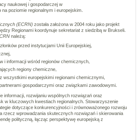
cy naukowej i gospodarczej w
na poziomie regionalnym i europejskim.
icznych (ECRN)
została założona w 2004 roku jako projekt
ędzy Regionami koordynuje sekretariat z siedzibą w Brukseli.
CRN
należą:
złonków przed instytucjami Unii Europejskiej,
cznej,
w i informacji wśród regionów chemicznych,
rających regiony chemiczne,
 z wszystkimi europejskimi regionami chemicznymi,
 partnerami gospodarczymi oraz związkami zawodowymi.
e informacji, rozwijaniu wspólnych rozwiązań oraz
isk w kluczowych kwestiach regionalnych. Stowarzyszenie
trategie dotyczące konkurencyjności i zrównoważonego rozwoju
a rzecz wprowadzania skutecznych rozwiązań i skierowania
endę polityczną, łącząc perspektywę europejską z