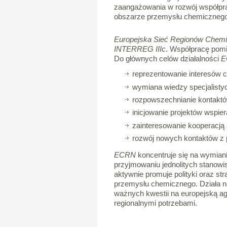
zaangażowania w rozwój współpra
obszarze przemysłu chemicznego 
Europejska Sieć Regionów Chem
INTERREG IIIc
. Współpracę pomi
Do głównych celów działalności
E
reprezentowanie interesów c
wymiana wiedzy specjalisty
rozpowszechnianie kontaktó
inicjowanie projektów wspie
zainteresowanie kooperacją
rozwój nowych kontaktów z
ECRN
koncentruje się na wymiani
przyjmowaniu jednolitych stanow
aktywnie promuje polityki oraz s
przemysłu chemicznego. Działa n
ważnych kwestii na europejską ag
regionalnymi potrzebami.