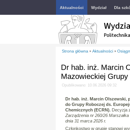
Aktualności
Wydział
Dla szk
Wydzia
Politechnik
Strona główna
Aktualności
Osiągn
»
»
Dr hab. inż. Marcin 
Mazowieckiej Grupy
Opublikowano: 10.06.2026 09:32
Dr hab. inż. Marcin Olszewski, p
do Grupy Roboczej ds. Europej
Chemicznych (ECRN).
Decyzja z
Zarządzenia nr 260/26 Marszałk
dnia 31 marca 2026 r.
Członkostwo w grupie stanowi wyr