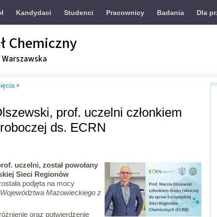
ół
Kandydaci
Studenci
Pracownicy
Badania
Dla p
ł Chemiczny
a Warszawska
ięcia
»
Olszewski, prof. uczelni członkiem
 roboczej ds. ECRN
rof. uczelni, został powołany
skiej Sieci Regionów
ostała podjęta na mocy
a Województwa Mazowieckiego z
óżnienie oraz potwierdzenie