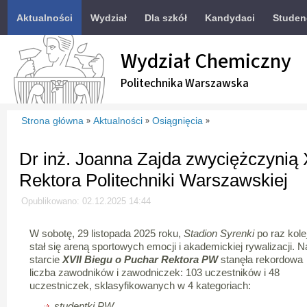
Aktualności
Wydział
Dla szkół
Kandydaci
Studen
Wydział Chemiczny
Politechnika Warszawska
Strona główna
Aktualności
Osiągnięcia
»
»
»
Dr inż. Joanna Zajda zwyciężczynią 
Rektora Politechniki Warszawskiej
Opublikowano: 02.12.2025 14:44
W sobotę, 29 listopada 2025 roku,
Stadion Syrenki
po raz kole
stał się areną sportowych emocji i akademickiej rywalizacji. N
starcie
XVII Biegu o Puchar Rektora PW
stanęła rekordowa
liczba zawodników i zawodniczek: 103 uczestników i 48
uczestniczek, sklasyfikowanych w 4 kategoriach:
studentki PW