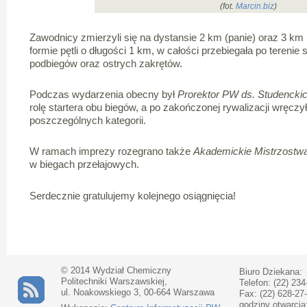
(fot.
Marcin.biz
)
Zawodnicy zmierzyli się na dystansie 2 km (panie) oraz 3 km
formie pętli o długości 1 km, w całości przebiegała po terenie s
podbiegów oraz ostrych zakrętów.
Podczas wydarzenia obecny był
Prorektor PW ds. Studenckic
rolę startera obu biegów, a po zakończonej rywalizacji wręcz
poszczególnych kategorii.
W ramach imprezy rozegrano także
Akademickie Mistrzost
w biegach przełajowych.
Serdecznie gratulujemy kolejnego osiągnięcia!
© 2014 Wydział Chemiczny
Biuro Dziekana:
Politechniki Warszawskiej,
Telefon: (22) 234
ul. Noakowskiego 3, 00-664 Warszawa
Fax: (22) 628-27
godziny otwarcia