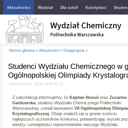
Aktualności
Wydział
Dla szkół
Kandydaci
Studen
Wydział Chemiczny
Politechnika Warszawska
Strona główna
Aktualności
Osiągnięcia
»
»
»
Studenci Wydziału Chemicznego w gr
Ogólnopolskiej Olimpiady Krystalogra
Opublikowano: 29.06.2026 06:53
Z satysfakcją informujemy, że
Kajetan Nocuń
oraz
Zuzanna
Gackowska
, studenci Wydziału Chemicznego Politechniki
Warszawskiej, zostali laureatami
VII Ogólnopolskiej Olimpi
Krystalograficznej
. Oboje znaleźli się w gronie sześciu
najlepszych uczestników konkursu, potwierdzając wysoki po
wiedzy i umiejętności reprezentantów naszego Wydziału.