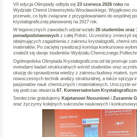
VII edycja Olimpiady odbyła się
23 czerwca 2026 roku
na
Wydziale Chemii Uniwersytetu Wrocławskiego. Wyjątkowo zos
przerwie, co było związane z przygotowaniami do wspólnej pol
krystalograficznej planowanej na 2027 rok.
W tegorocznych zawodach udział wzięło
26 studentów oraz 
ponadpodstawowych
z całej Polski. Uczestnicy zmierzyli 
obejmujących zagadnienia z zakresu krystalografii, chemii str
materiałów. Po zaciętej rywalizacji komisja konkursowa wyłon
znaleźli się dwoje studentów Wydziału Chemicznego Politechn
Ogólnopolska Olimpiada Krystalograficzna od lat promuje zaint
metodami badań strukturalnych wśród studentów oraz uczniów
okazję do sprawdzenia wiedzy z zakresu budowy materii, symet
nowoczesnych technik analizy strukturalnej, a także sprzyja 
pasjonatów nauk chemicznych i materiałowych. Uroczyste wr
się podczas otwarcia
67. Konwersatorium Krystalograficz
Serdecznie gratulujemy
Kajetanowi Nocuniowi
i
Zuzannie G
oraz życzymy kolejnych sukcesów naukowych i konkursowy