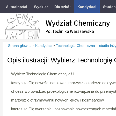
Aktualności
Wydział
Dla szkół
Kandydaci
Studen
Wydział Chemiczny
Politechnika Warszawska
Strona główna
Kandydaci
Technologia Chemiczna – studia inży
»
»
Opis ilustracji: Wybierz Technologi
Wybierz Technologię Chemiczną jeśli…
fascynują Cię nowości naukowe i marzysz o karierze odkrywc
chcesz wprowadzać proekologiczne rozwiązania do przemys
marzysz o otrzymywaniu nowych leków i kosmetyków.
interesuje Cię tworzenie i poznawanie nowoczesnych materia