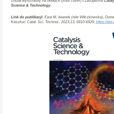
został wyróżniony na okładce (
front cover
) czasopisma
Catal
Science & Technology
.
Link do publikacji:
Ewa M. Iwanek (née Wilczkowska), Donald
Kaszkur;
Catal. Sci. Technol., 2023,13, 6910-692
0;
https://do