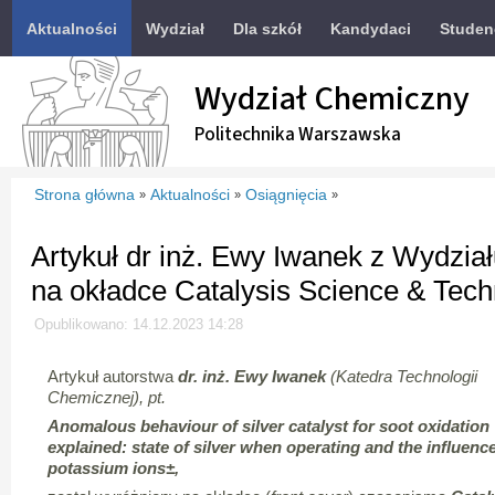
Aktualności
Wydział
Dla szkół
Kandydaci
Studen
Wydział Chemiczny
Politechnika Warszawska
Strona główna
Aktualności
Osiągnięcia
»
»
»
Artykuł dr inż. Ewy Iwanek z Wydz
na okładce Catalysis Science & Tec
Opublikowano: 14.12.2023 14:28
Artykuł autorstwa
dr. inż. Ewy Iwanek
(Katedra Technologii
Chemicznej), pt.
Anomalous behaviour of silver catalyst for soot oxidation
explained: state of silver when operating and the influence
potassium ions±,