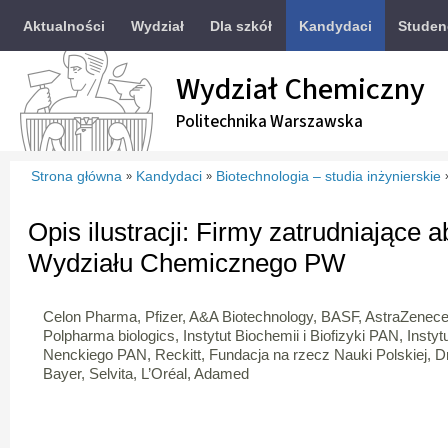
Aktualności
Wydział
Dla szkół
Kandydaci
Studen
Wydział Chemiczny
Politechnika Warszawska
Strona główna
Kandydaci
Biotechnologia – studia inżynierskie
»
»
Opis ilustracji: Firmy zatrudniające
Wydziału Chemicznego PW
Celon Pharma, Pfizer, A&A Biotechnology, BASF, AstraZenece
Polpharma biologics, Instytut Biochemii i Biofizyki PAN, Instyt
Nenckiego PAN, Reckitt, Fundacja na rzecz Nauki Polskiej, D
Bayer, Selvita, L’Oréal, Adamed