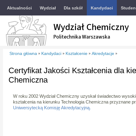
Aktualności
Wydział
Dla szkół
Kandydaci
Studen
Wydział Chemiczny
Politechnika Warszawska
Strona główna
Kandydaci
Kształcenie
Akredytacje
»
»
»
»
Certyfikat Jakości Kształcenia dla k
Chemiczna
W roku 2002 Wydział Chemiczny uzyskał świadectwo wysokie
kształcenia na kierunku Technologia Chemiczna przyznane p
Uniwersytecką Komisję Akredytacyjną.