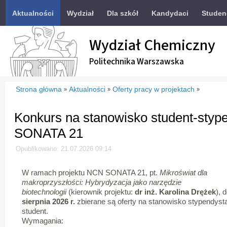
Aktualności
Wydział
Dla szkół
Kandydaci
Studen
Wydział Chemiczny
Politechnika Warszawska
Strona główna
Aktualności
Oferty pracy w projektach
»
»
»
Konkurs na stanowisko student-stype
SONATA 21
Opublikowano: 21.07.2026 09:14
W ramach projektu NCN SONATA 21, pt.
Mikroświat dla
makroprzyszłości: Hybrydyzacja jako narzędzie
biotechnologii
(kierownik projektu:
dr inż. Karolina Drężek
), 
sierpnia 2026 r.
zbierane są oferty na stanowisko stypendyst
student.
Wymagania: