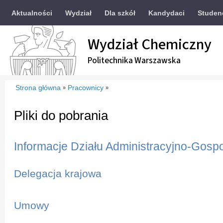
Aktualności
Wydział
Dla szkół
Kandydaci
Studen
Wydział Chemiczny
Politechnika Warszawska
Strona główna
Pracownicy
»
»
Pliki do pobrania
Informacje Działu Administracyjno-Gos
Delegacja krajowa
Umowy