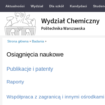
Aktualności
Wydział
Dla szkół
Kandydaci
Studen
Wydział Chemiczny
Politechnika Warszawska
Strona główna
Badania
»
»
Osiągnięcia naukowe
Publikacje i patenty
Raporty
Współpraca z zagranicą i innymi ośrodkami