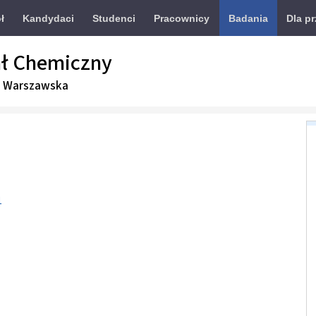
ł
Kandydaci
Studenci
Pracownicy
Badania
Dla p
ł Chemiczny
a Warszawska
4