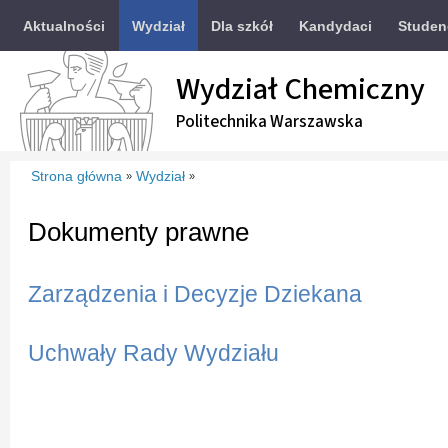
Aktualności
Wydział
Dla szkół
Kandydaci
Studen
Wydział Chemiczny
Politechnika Warszawska
Strona główna
Wydział
»
»
Dokumenty prawne
Zarządzenia i Decyzje Dziekana
Uchwały Rady Wydziału