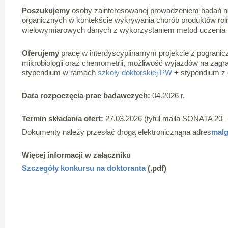
Poszukujemy
osoby zainteresowanej prowadzeniem badań na
organicznych w kontekście wykrywania chorób produktów roln
wielowymiarowych danych z wykorzystaniem metod uczeni
Oferujemy
pracę w interdyscyplinarnym projekcie z pogranicza 
mikrobiologii oraz chemometrii, możliwość wyjazdów na zagr
stypendium w ramach
szkoły doktorskiej PW
+ stypendium z 
Data rozpoczęcia prac badawczych:
04.2026 r.
Termin składania ofert:
27.03.2026 (tytuł maila SONATA 20– 
Dokumenty należy przesłać drogą elektronicznąna adres
malg
Więcej informacji w załączniku
Szczegóły konkursu na doktoranta
(.pdf)