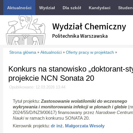
Aktualności
Wydział
Dla szkół
Kandydaci
Studen
Wydział Chemiczny
Politechnika Warszawska
Strona główna
Aktualności
Oferty pracy w projektach
»
»
»
Konkurs na stanowisko „doktorant-s
projekcie NCN Sonata 20
Opublikowano: 12.03.2026 13:44
Tytuł projektu:
Zastosowanie wolatilomiki do wczesnego
wykrywania i monitorowania infekcji w plonach i glebie
(n
2024/55/D/NZ9/00617) finansowany przez
Narodowe Centru
Nauki
w ramach konkursu SONATA 20.
Kierownik projektu:
dr inż. Małgorzata Wesoły