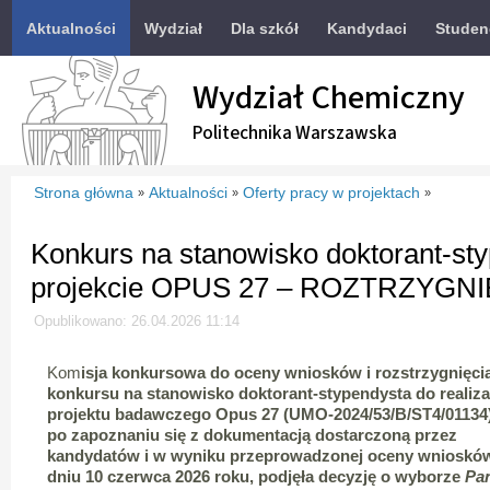
Aktualności
Wydział
Dla szkół
Kandydaci
Studen
Wydział Chemiczny
Politechnika Warszawska
Strona główna
Aktualności
Oferty pracy w projektach
»
»
»
Konkurs na stanowisko doktorant-st
projekcie OPUS 27 – ROZTRZYGN
Opublikowano: 26.04.2026 11:14
Kom
isja konkursowa do oceny wniosków i rozstrzygnięci
konkursu na stanowisko doktorant-stypendysta do realiza
projektu badawczego Opus 27 (UMO-2024/53/B/ST4/01134)
po zapoznaniu się z dokumentacją dostarczoną przez
kandydatów i w wyniku przeprowadzonej oceny wnioskó
dniu 10 czerwca 2026 roku, podjęła decyzję o wyborze
Pan