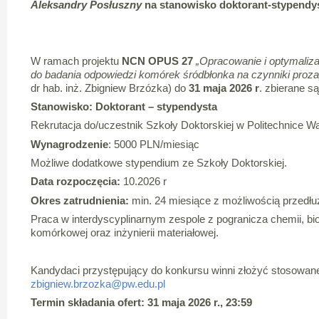
Aleksandry Posłuszny
na stanowisko doktorant-stypendys
W ramach projektu
NCN OPUS 27
„Opracowanie i optymaliza
do badania odpowiedzi komórek śródbłonka na czynniki proza
dr hab. inż. Zbigniew Brzózka) do
31 maja 2026 r
. zbierane są
Stanowisko: Doktorant – stypendysta
Rekrutacja do/uczestnik Szkoły Doktorskiej w Politechnice W
Wynagrodzenie
: 5000 PLN/miesiąc
Możliwe dodatkowe stypendium ze Szkoły Doktorskiej.
Data rozpoczęcia:
10.2026 r
Okres zatrudnienia:
min. 24 miesiące z możliwością przedłu
Praca w interdyscyplinarnym zespole z pogranicza chemii, biolog
komórkowej oraz inżynierii materiałowej.
Kandydaci przystępujący do konkursu winni złożyć stosowa
zbigniew.brzozka@pw.edu.pl
Termin składania ofert: 31 maja 2026 r., 23:59