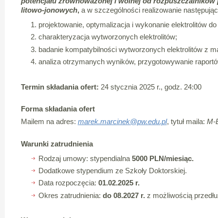
potencjału zrównoważonej i wolnej od rozpuszczalników 
litowo-jonowych
,
a w szczególności realizowanie następują
projektowanie, optymalizacja i wykonanie elektrolitów do
charakteryzacja wytworzonych elektrolitów;
badanie kompatybilności wytworzonych elektrolitów z ma
analiza otrzymanych wyników, przygotowywanie raportó
Termin składania ofert:
24 stycznia 2025 r., godz. 24:00
Forma składania ofert
Mailem na adres:
marek.marcinek@pw.edu.pl
, tytuł maila:
M-E
Warunki zatrudnienia
Rodzaj umowy: stypendialna
5000 PLN/miesiąc.
Dodatkowe stypendium ze Szkoły Doktorskiej.
Data rozpoczęcia:
0
1.02.2025 r.
Okres zatrudnienia:
do 08.2027 r.
z możliwością przedłuż