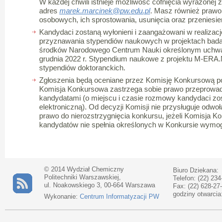
W każdej chwili istnieje możliwość cofnięcia wyrażonej 
adres
marek.marcinek@pw.edu.pl
. Masz również prawo
osobowych, ich sprostowania, usunięcia oraz przeniesie
Kandydaci zostaną wyłonieni i zaangażowani w realizac
przyznawania stypendiów naukowych w projektach bad
środków Narodowego Centrum Nauki określonym uchwał
grudnia 2022 r. Stypendium naukowe z projektu M-ERA.N
stypendiów doktoranckich.
Zgłoszenia będą oceniane przez Komisję Konkursową po
Komisja Konkursowa zastrzega sobie prawo przeprowa
kandydatami (o miejscu i czasie rozmowy kandydaci zo
elektroniczną). Od decyzji Komisji nie przysługuje odwo
prawo do nierozstrzygnięcia konkursu, jeżeli Komisja 
kandydatów nie spełnia określonych w Konkursie wymo
© 2014 Wydział Chemiczny
Biuro Dziekana:
Politechniki Warszawskiej,
Telefon: (22) 234
ul. Noakowskiego 3, 00-664 Warszawa
Fax: (22) 628-27
godziny otwarcia
Wykonanie:
Centrum Informatyzacji PW