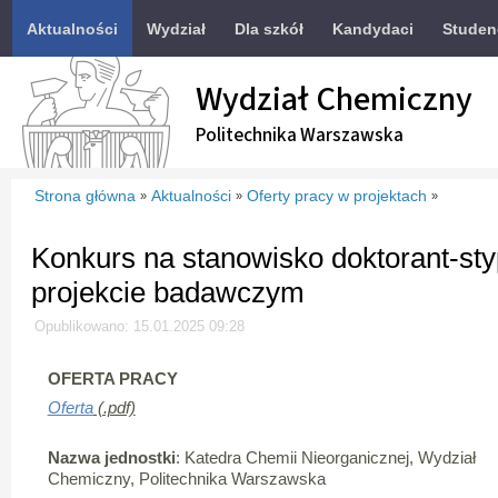
Aktualności
Wydział
Dla szkół
Kandydaci
Studen
Wydział Chemiczny
Politechnika Warszawska
Strona główna
Aktualności
Oferty pracy w projektach
»
»
»
Konkurs na stanowisko doktorant-st
projekcie badawczym
Opublikowano: 15.01.2025 09:28
OFERTA PRACY
Oferta
(.pdf)
Nazwa jednostki
: Katedra Chemii Nieorganicznej, Wydział
Chemiczny, Politechnika Warszawska