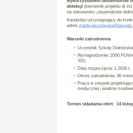
wykorzystaniem biosensorów d
detekcji
(kierownik projektu dr inż
na stanowisko „stypendysta–dokto
Kandydaci przystępujący do konk
adres
marta.jarczewska@pw.edu.
Warunki zatrudnienia
Uczestnik Szkoły Doktorskie
Wynagrodzenie: 2000 PLN/m
SD).
Data rozpoczęcia: 1.2026 r.
Okres zatrudnienia: 36 mies
Praca w zespole projektuj
medycznej i analizie środow
Termin składania ofert: 14 listo