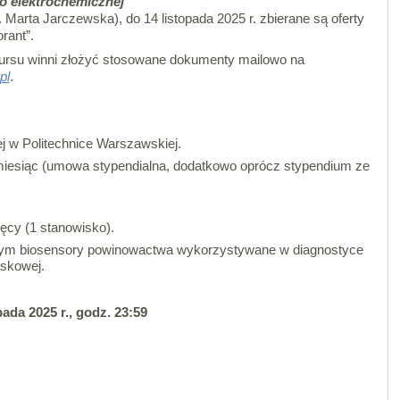
o elektrochemicznej
. Marta Jarczewska), do 14 listopada 2025 r. zbierane są oferty
rant”.
ursu winni złożyć stosowane dokumenty mailowo na
pl
.
j w Politechnice Warszawskiej.
iesiąc (umowa stypendialna, dodatkowo oprócz stypendium ze
ięcy (1 stanowisko).
ącym biosensory powinowactwa wykorzystywane w diagnostyce
iskowej.
pada 2025 r., godz. 23:59