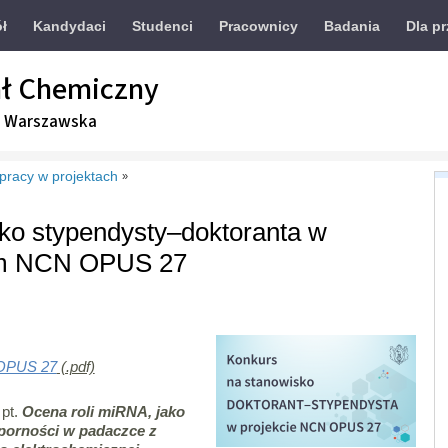
ół
Kandydaci
Studenci
Pracownicy
Badania
Dla p
ł Chemiczny
a Warszawska
 pracy w projektach
»
ko stypendysty–doktoranta w
ym NCN OPUS 27
_OPUS 27
(.pdf)
pt.
Ocena roli miRNA, jako
orności w padaczce z