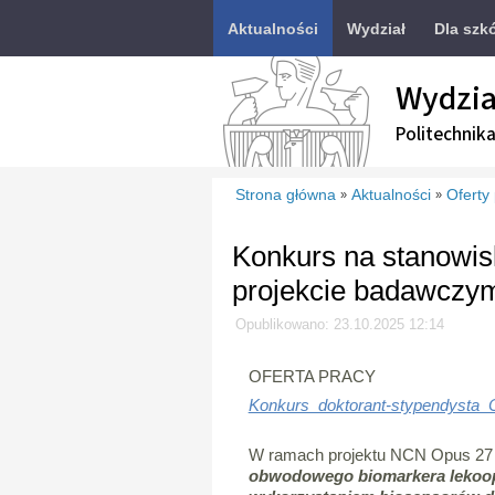
Aktualności
Wydział
Dla szk
Wydzia
Politechnik
Strona główna
Aktualności
Oferty
»
»
Konkurs na stanowis
projekcie badawcz
Opublikowano: 23.10.2025 12:14
OFERTA PRACY
Konkurs_doktorant-stypendysta
W ramach projektu NCN Opus 27 
obwodowego biomarkera lekoop