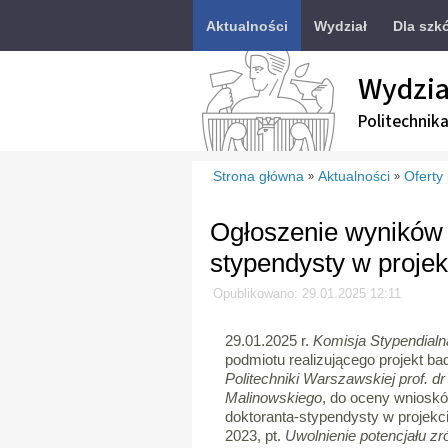
Aktualności
Wydział
Dla szk
Wydzia
Politechnik
Strona główna
Aktualności
Oferty
»
»
Ogłoszenie wyników 
stypendysty w proj
Opublikowano: 29.01.2025 12:11
29.01.2025 r.
Komisja Stypendialn
podmiotu realizującego projekt ba
Politechniki Warszawskiej prof. dr
Malinowskiego
, do oceny wniosk
doktoranta-stypendysty w proje
2023, pt.
Uwolnienie potencjału zr