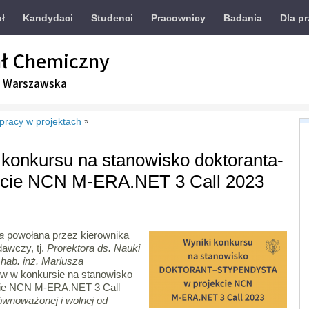
ół
Kandydaci
Studenci
Pracownicy
Badania
Dla p
ł Chemiczny
a Warszawska
 pracy w projektach
»
konkursu na stanowisko doktoranta-
ekcie NCN M-ERA.NET 3 Call 2023
a
powołana przez kierownika
dawczy, tj.
Prorektora ds. Nauki
 hab. inż. Mariusza
ów w konkursie na stanowisko
kcie NCN M-ERA.NET 3 Call
ównoważonej i wolnej od