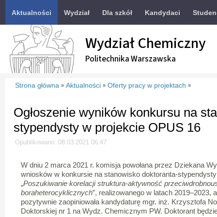
Aktualności
Wydział
Dla szkół
Kandydaci
Studen
Wydział Chemiczny
Politechnika Warszawska
Strona główna
Aktualności
Oferty pracy w projektach
»
»
»
Ogłoszenie wyników konkursu na sta
stypendysty w projekcie OPUS 16
Opublikowano: 08.03.2021 06:47
W dniu 2 marca 2021 r. komisja powołana przez Dziekana W
wniosków w konkursie na stanowisko doktoranta-stypendysty
„
Poszukiwanie korelacji struktura-aktywność przeciwdrobno
boraheterocyklicznych
”, realizowanego w latach 2019–2023,
pozytywnie zaopiniowała kandydaturę mgr. inż. Krzysztofa No
Doktorskiej nr 1 na Wydz. Chemicznym PW. Doktorant będz