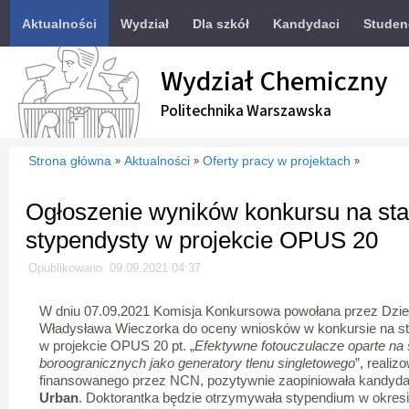
Aktualności
Wydział
Dla szkół
Kandydaci
Studen
Wydział Chemiczny
Politechnika Warszawska
Strona główna
Aktualności
Oferty pracy w projektach
»
»
»
Ogłoszenie wyników konkursu na sta
stypendysty w projekcie OPUS 20
Opublikowano: 09.09.2021 04:37
W dniu 07.09.2021 Komisja Konkursowa powołana przez Dzie
Władysława Wieczorka do oceny wniosków w konkursie na st
w projekcie OPUS 20 pt. „
Efektywne fotouczulacze oparte na
boroogranicznych jako generatory tlenu singletowego
”, reali
finansowanego przez NCN, pozytywnie zaopiniowała kandyd
Urban
. Doktorantka będzie otrzymywała stypendium w okresi