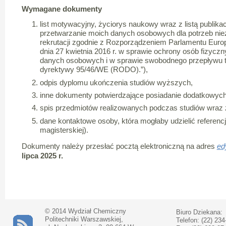
Wymagane dokumenty
list motywacyjny, życiorys naukowy wraz z listą publik
przetwarzanie moich danych osobowych dla potrzeb niez
rekrutacji zgodnie z Rozporządzeniem Parlamentu Europ
dnia 27 kwietnia 2016 r. w sprawie ochrony osób fizyc
danych osobowych i w sprawie swobodnego przepływu t
dyrektywy 95/46/WE (RODO).”),
odpis dyplomu ukończenia studiów wyższych,
inne dokumenty potwierdzające posiadanie dodatkowych k
spis przedmiotów realizowanych podczas studiów wraz 
dane kontaktowe osoby, która mogłaby udzielić referencj
magisterskiej).
Dokumenty należy przesłać pocztą elektroniczną na adres
ed
lipca 2025 r.
© 2014 Wydział Chemiczny
Biuro Dziekana:
Politechniki Warszawskiej,
Telefon: (22) 234