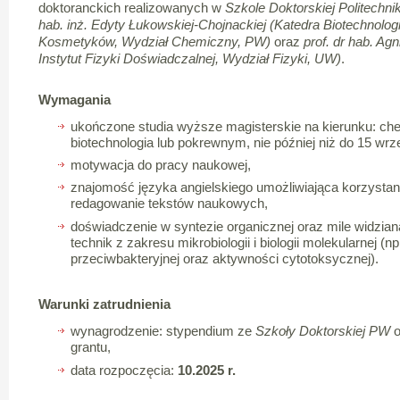
doktoranckich realizowanych w
Szkole Doktorskiej Politechni
hab. inż. Edyty Łukowskiej-Chojnackiej (Katedra Biotechnolog
Kosmetyków, Wydział Chemiczny, PW)
oraz
prof. dr hab. Ag
Instytut Fizyki Doświadczalnej, Wydział Fizyki, UW)
.
Wymagania
ukończone studia wyższe magisterskie na kierunku: che
biotechnologia lub pokrewnym, nie później niż do 15 wrze
motywacja do pracy naukowej,
znajomość języka angielskiego umożliwiająca korzystanie 
redagowanie tekstów naukowych,
doświadczenie w syntezie organicznej oraz mile widzi
technik z zakresu mikrobiologii i biologii molekularnej (
przeciwbakteryjnej oraz aktywności cytotoksycznej).
Warunki zatrudnienia
wynagrodzenie: stypendium ze
Szkoły Doktorskiej PW
o
grantu,
data rozpoczęcia:
10.2025 r.