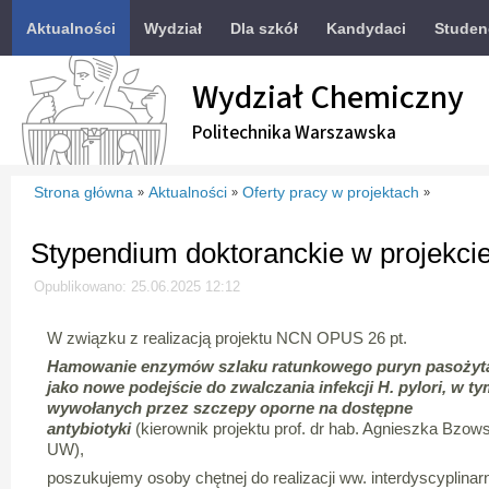
Aktualności
Wydział
Dla szkół
Kandydaci
Studen
Wydział Chemiczny
Politechnika Warszawska
Strona główna
Aktualności
Oferty pracy w projektach
»
»
»
Stypendium doktoranckie w projek
Opublikowano: 25.06.2025 12:12
W związku z realizacją projektu NCN OPUS 26 pt.
Hamowanie enzymów szlaku ratunkowego puryn pasożyt
jako nowe podejście do zwalczania infekcji H. pylori, w ty
wywołanych przez szczepy oporne na dostępne
antybiotyki
(kierownik projektu prof. dr hab. Agnieszka Bzow
UW),
poszukujemy osoby chętnej do realizacji ww. interdyscyplina