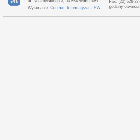
ul. Noakowskiego 3, 00-664 Warszawa
Fax: (22) 628-27
godziny otwarcia
Wykonanie:
Centrum Informatyzacji PW