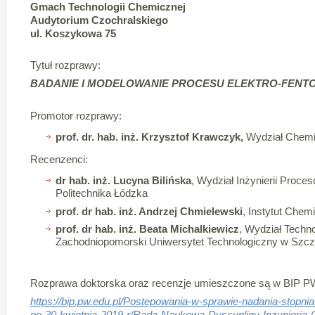
Gmach Technologii Chemicznej
Audytorium
Czochralskiego
ul. Koszykowa 75
Tytuł rozprawy:
BADANIE I MODELOWANIE PROCESU ELEKTRO-FENT
Promotor rozprawy:
prof. dr. hab. inż. Krzysztof Krawczyk,
Wydział Chemi
Recenzenci:
dr hab. inż. Lucyna Bilińska
, Wydział Inżynierii Proce
Politechnika Łódzka
prof. dr hab. inż. Andrzej Chmielewski
, Instytut Chem
prof. dr hab. inż. Beata Michalkiewicz
, Wydział Technol
Zachodniopomorski Uniwersytet Technologiczny w Szcz
Rozprawa doktorska oraz recenzje umieszczone są w BIP P
https://bip.pw.edu.pl/Postepowania-w-sprawie-nadania-stopn