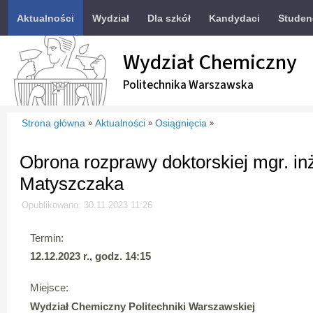
Aktualności
Wydział
Dla szkół
Kandydaci
Studen
Wydział Chemiczny
Politechnika Warszawska
Strona główna
Aktualności
Osiągnięcia
»
»
»
Obrona rozprawy doktorskiej mgr. in
Matyszczaka
Opublikowano: 30.11.2023 11:26
Termin:
12.12.2023 r., godz. 14:15
Miejsce:
Wydział Chemiczny Politechniki Warszawskiej