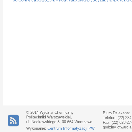
po-30-kwietnia-2019-r/Rada-Naukowa-Dyscypliny-Inzynieri
© 2014 Wydział Chemiczny
Biuro Dziekana:
Politechniki Warszawskiej,
Telefon: (22) 234
ul. Noakowskiego 3, 00-664 Warszawa
Fax: (22) 628-27
godziny otwarcia
Wykonanie:
Centrum Informatyzacji PW