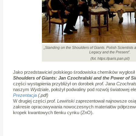
„Standing on the Shoulders of Giants. Polish Scientists
Legacy and the Present”.
(fot. https://paris.pan.pl/)
Jako przedstawiciel polskiego środowiska chemików wygłosił
Shoulders of Giants: Jan Czochralski and the Power of Si
części wystąpienia przybliżył on dorobek
prof. Jana Czochral
naszym
Wydziale
, położył podwaliny pod rozwój światowej elek
Prezentacja
(.pdf)
W drugiej części
prof. Lewiński
zaprezentował najnowsze osią
zakresie opracowywania nowoczesnych materiałów półprzew
kropek kwantowych tlenku cynku (ZnO).