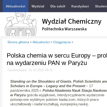
Aktualności
Wydział
Dla szkół
Kandydaci
Studen
Wydział Chemiczny
Politechnika Warszawska
Strona główna
Aktualności
Osiągnięcia
»
»
»
Polska chemia w sercu Europy – prof
na wydarzeniu PAN w Paryżu
Opublikowano: 31.10.2025 09:42
Standing on the Shoulders of Giants. Polish Scientists an
Scholars in Europe – Legacy and the Present
– 17
października 2025 r.
Polska Akademia Nauk Stacja Naukow
w Paryżu
gościła wyjątkowe, interdyscyplinarne wydarzenie
poświęcone wybitnym polskim badaczom, których prace
ukształtowały i nadal kształtują, europejską naukę.