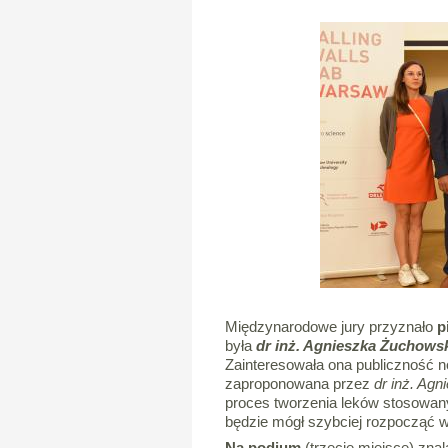
Międzynarodowe jury przyznało
p
była
dr inż. Agnieszka Żuchows
Zainteresowała ona publiczność
zaproponowana przez
dr inż. Ag
proces tworzenia leków stosowany
będzie mógł szybciej rozpocząć 
Na podium
(trzecie miejsce) znal