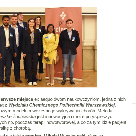
ierwsze miejsce
ex aequo dwóm naukowczyniom, jedną z nich
ka z Wydziału Chemicznego Politechniki Warszawskiej
.
 nowym modelem wczesnego wykrywania chorób. Metoda
nieszkę Żuchowską
jest innowacyjna i może przyspieszyć
ch np. podczas terapii nowotworowej, a co za tym idzie pacjent
walkę z chorobą.
azł się także
mgr inż. Mikołaj Więckowski
,
również