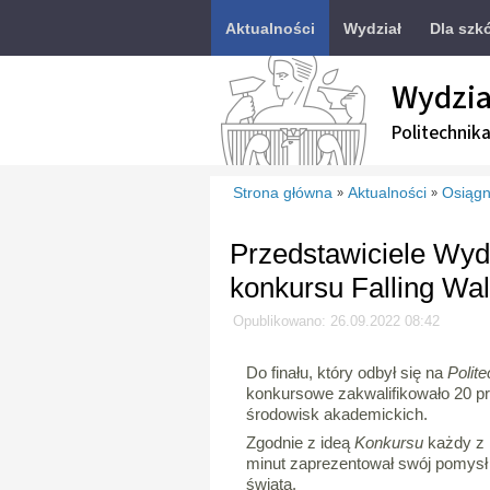
Aktualności
Wydział
Dla szk
Wydzia
Politechnik
Strona główna
Aktualności
Osiągn
»
»
Przedstawiciele Wyd
konkursu Falling Wa
Opublikowano: 26.09.2022 08:42
Do finału, który odbył się na
Polit
konkursowe zakwalifikowało 20 pr
środowisk akademickich.
Zgodnie z ideą
Konkursu
każdy z 
minut zaprezentował swój pomysł
świata.