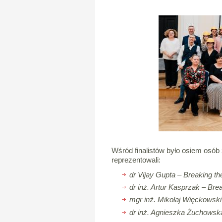
Wśród finalistów było osiem osó
reprezentowali:
dr Vijay Gupta – Breaking the
dr inż. Artur Kasprzak – Bre
mgr inż. Mikołaj Więckowski
dr inż. Agnieszka Żuchowska 