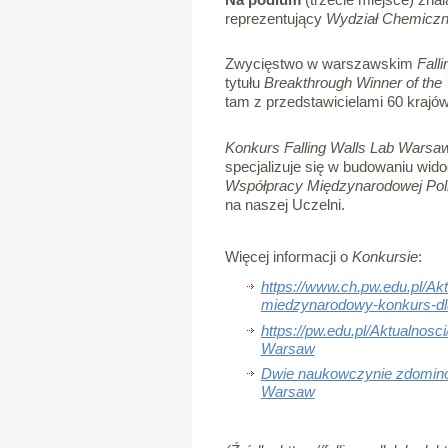
reprezentujący
Wydział Chemiczny
Zwycięstwo w warszawskim
Fall
tytułu
Breakthrough Winner of the
tam z przedstawicielami 60 krajów
Konkurs Falling Walls Lab Warsa
specjalizuje się w budowaniu wido
Współpracy Międzynarodowej Poli
na naszej Uczelni.
Więcej informacji o
Konkursie
:
https://www.ch.pw.edu.pl/Ak
miedzynarodowy-konkurs-d
https://pw.edu.pl/Aktualnosc
Warsaw
Dwie naukowczynie zdominow
Warsaw