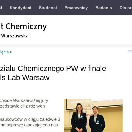
ół
Kandydaci
Studenci
Pracownicy
Badania
Dla p
ł Chemiczny
a Warszawska
ięcia
»
ziału Chemicznego PW w finale
lls Lab Warsaw
echnice Warszawskiej
jury
zedstawicieli z różnych
naukowców w ciągu zaledwie 3
 na poprawę otaczającego nas