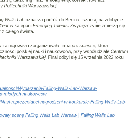
 Politechniki Warszawskiej.
ing Walls Lab
oznacza podróż do Berlina i szansę na zdobycie
 Year
w kategorii
Emerging Talents
. Zwyciężczynie zmierzą się
 z całego świata.
w
zainicjowała i zorganizowała firma
pro science
, która
czności polskiej nauki i naukowców, przy współudziale
Centrum
techniki Warszawskiej.
Finał odbył się 15 września 2022 roku
tualnosci/Wydarzenia/Falling-Walls-Lab-Warsaw-
la-mlodych-naukowcow
i/Nasi-reprezentanci-nagrodzeni-w-konkursie-Falling-Walls-Lab-
ały scenę Falling Walls Lab Warsaw | Falling Walls Lab