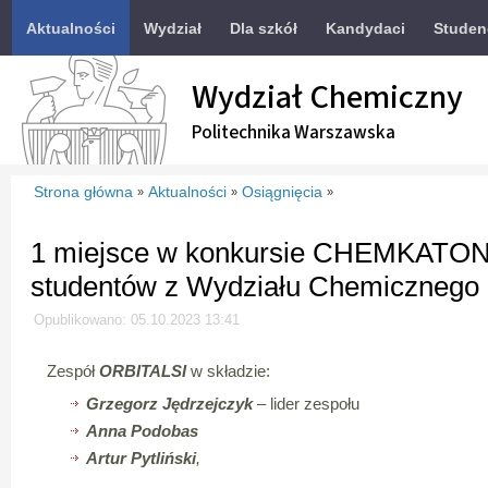
Aktualności
Wydział
Dla szkół
Kandydaci
Studen
Wydział Chemiczny
Politechnika Warszawska
Strona główna
Aktualności
Osiągnięcia
»
»
»
1 miejsce w konkursie CHEMKATON 
studentów z Wydziału Chemiczneg
Opublikowano: 05.10.2023 13:41
Zespół
ORBITALSI
w składzie:
Grzegorz Jędrzejczyk
– lider zespołu
Anna Podobas
Artur Pytliński
,