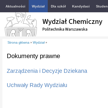
Aktualności
Wydział
Dla szkół
Kandydaci
Studen
Wydział Chemiczny
Politechnika Warszawska
Strona główna
Wydział
»
»
Dokumenty prawne
Zarządzenia i Decyzje Dziekana
Uchwały Rady Wydziału