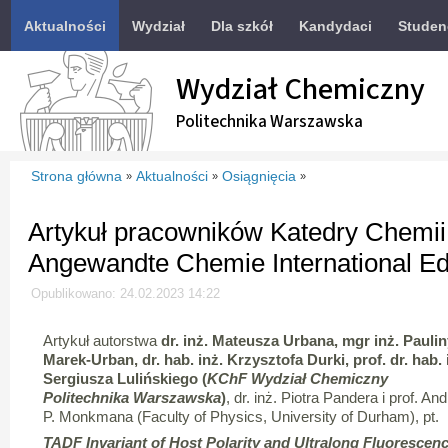
Aktualności
Wydział
Dla szkół
Kandydaci
Studen
Wydział Chemiczny
Politechnika Warszawska
Strona główna
Aktualności
Osiągnięcia
»
»
»
Artykuł pracowników Katedry Chemii
Angewandte Chemie International Ed
Opublikowano: 24.02.2023 14:22
Artykuł autorstwa
dr. inż. Mateusza Urbana, mgr inż. Paulin
Marek-Urban, dr. hab. inż. Krzysztofa Durki, prof. dr. hab. 
Sergiusza Lulińskiego (
KChF
Wydział Chemiczny
Politechnika Warszawska
)
, dr. inż. Piotra Pandera i prof. An
P. Monkmana (Faculty of Physics, University of Durham), pt.
TADF Invariant of Host Polarity and Ultralong Fluorescen