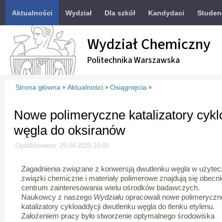
Aktualności
Wydział
Dla szkół
Kandydaci
Studen
Wydział Chemiczny
Politechnika Warszawska
Strona główna
Aktualności
Osiągnięcia
»
»
»
Nowe polimeryczne katalizatory cykl
węgla do oksiranów
Opublikowano: 29.04.2020 16:06
Zagadnienia związane z konwersją dwutlenku węgla w użyte
związki chemiczne i materiały polimerowe znajdują się obecn
centrum zainteresowania wielu ośrodków badawczych.
Naukowcy z naszego
Wydziału
opracowali nowe polimeryczn
katalizatory cykloaddycji dwutlenku węgla do tlenku etylenu.
Założeniem pracy było stworzenie optymalnego środowiska