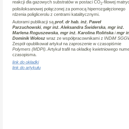
reakcji dla gazowych substratów w postaci CO
-filowej matry
2
polisiloksanowej połączonej za pomocą hiperrozgałęzionego
rdzenia poliglicerolu z centrami katalitycznymi.
Autorami publikacji są
prof. dr hab. inż. Paweł
Parzuchowski
,
mgr inż. Aleksandra Świderska
,
mgr inż.
Marlena Roguszewska
,
mgr inż. Karolina Rolińska
i
mgr in
Dominik Wołosz
wraz ze współpracownikami z I
NDiM SGG
Zespół opublikował artykuł na zaproszenie w czasopiśmie
Polymers (MDPI)
. Artykuł trafił na okładkę kwietniowego num
czasopisma.
link do okładki
link do artykułu