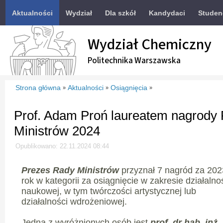
Aktualności
Wydział
Dla szkół
Kandydaci
Studen
Wydział Chemiczny
Politechnika Warszawska
Strona główna
Aktualności
Osiągnięcia
»
»
»
Prof. Adam Proń laureatem nagrody
Ministrów 2024
Opublikowano: 22.11.2024 08:44
Prezes Rady Ministrów
przyznał 7 nagród za 202
rok w kategorii za osiągnięcie w zakresie działalno
naukowej, w tym twórczości artystycznej lub
działalności wdrożeniowej.
Jedną z wyróżnionych osób jest
prof. dr hab. inż.