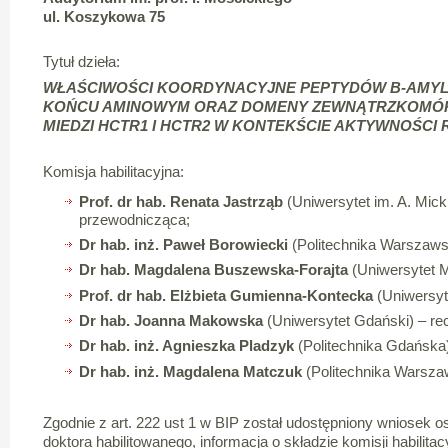
ul. Koszykowa 75
Tytuł dzieła:
WŁAŚCIWOŚCI KOORDYNACYJNE PEPTYDÓW Β-AMYL
KOŃCU AMINOWYM ORAZ DOMENY ZEWNĄTRZKOMÓ
MIEDZI HCTR1 I HCTR2 W KONTEKŚCIE AKTYWNOŚCI
Komisja habilitacyjna:
Prof. dr hab. Renata Jastrząb
(Uniwersytet im. A. Mick
przewodnicząca;
Dr hab. inż. Paweł Borowiecki
(Politechnika Warszawsk
Dr hab. Magdalena Buszewska-Forajta
(Uniwersytet M
Prof. dr hab. Elżbieta Gumienna-Kontecka
(Uniwersyt
Dr hab. Joanna Makowska
(Uniwersytet Gdański) – re
Dr hab. inż. Agnieszka Pladzyk
(Politechnika Gdańska)
Dr hab. inż. Magdalena Matczuk
(Politechnika Warszaw
Zgodnie z art. 222 ust 1 w BIP został udostępniony wniosek os
doktora habilitowanego, informacja o składzie komisji habilitac