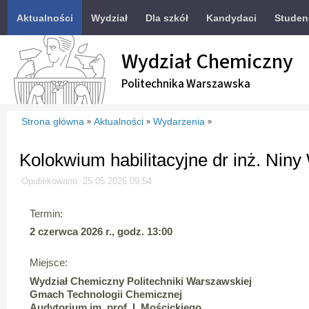
Aktualności
Wydział
Dla szkół
Kandydaci
Studen
Wydział Chemiczny
Politechnika Warszawska
Strona główna
Aktualności
Wydarzenia
»
»
»
Kolokwium habilitacyjne dr inż. Niny
Opublikowano: 25.05.2026 09:54
Termin:
2 czerwca 2026 r., godz. 13:00
Miejsce:
Wydział Chemiczny Politechniki Warszawskiej
Gmach Technologii Chemicznej
Audytorium im. prof. I. Mościckiego