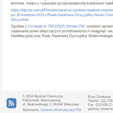
terminie, miejscu i sposobie przeprowadzenia kolokwium habil
https://bip.pw.edu.pl/Postepowania-w-sprawie-nadania-stopni
po-30-kwietnia-2019-r/Rada-Naukowa-Dyscypliny-Nauki-Chem
Wezynfeld
Zgodnie z
Uchwałą nr 78/LI/2025 Senatu PW
, osobami uprawn
zadawania pytań dotyczących przedstawionych osiągnięć na
Habilitacyjnej oraz Rady Naukowej Dyscypliny Biotechnologia 
© 2014 Wydział Chemiczny
Biuro Dziekana:
Politechniki Warszawskiej,
Telefon: (22) 234
ul. Noakowskiego 3, 00-664 Warszawa
Fax: (22) 628-27
godziny otwarcia
Wykonanie:
Centrum Informatyzacji PW