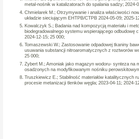
metal-nośnik w katalizatorach do spalania sadzy; 2024-0
Chmielarek M.; Otrzymywanie i analiza właściwości now
układzie sieciującym EHTPB/CTPB 2024-05-09; 2025-12
Kowalczyk S.; Badania nad kompozycją materiału i met
biodegradowalnego systemu wspierającego odbudowę ch
2024-12-15; 25 000;
Tomaszewski W.; Zastosowanie odpadowej tkaniny baweł
usuwania substancji nitroaromatycznych z roztworów w
25 000;
Zybert M.; Amoniak jako magazyn wodoru- synteza na 
osadzonych na modyfikowanym nośniku perowskitowym;
Truszkiewicz E.; Stabilność materiałów katalitycznych ru
procesie metanizacji tlenków węgla; 2023-04-11; 2024-12