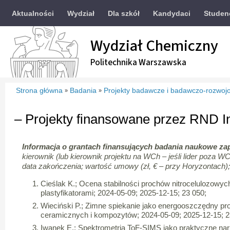
Aktualności
Wydział
Dla szkół
Kandydaci
Studen
Wydział Chemiczny
Politechnika Warszawska
Strona główna
Badania
Projekty badawcze i badawczo-rozwoj
»
»
– Projekty finansowane przez RND I
Informacja o grantach finansujących badania naukowe za
kierownik (lub kierownik projektu na WCh – jeśli lider poza WC
data zakończenia; wartość umowy (zł, € – przy Horyzontach); 
Cieślak K.; Ocena stabilności prochów nitrocelulozow
plastyfikatorami; 2024-05-09; 2025-12-15; 23 050;
Wieciński P.; Zimne spiekanie jako energooszczędny p
ceramicznych i kompozytów; 2024-05-09; 2025-12-15; 2
Iwanek E.; Spektrometria ToF-SIMS jako praktyczne na