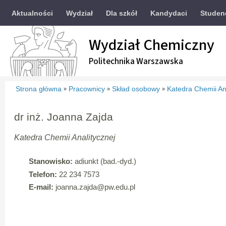
Aktualności
Wydział
Dla szkół
Kandydaci
Studen
Wydział Chemiczny
Politechnika Warszawska
Strona główna
Pracownicy
Skład osobowy
Katedra Chemii An
»
»
»
dr inż. Joanna Zajda
Katedra Chemii Analitycznej
Stanowisko:
adiunkt (bad.-dyd.)
Telefon:
22 234 7573
E-mail:
joanna.zajda
@pw.edu.pl