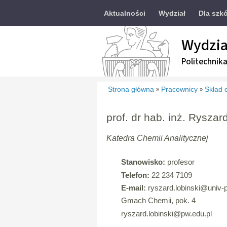
Aktualności
Wydział
Dla szkó
Wydzia
Politechnik
Strona główna
Pracownicy
Skład 
»
»
prof. dr hab. inż. Ryszar
Katedra Chemii Analitycznej
Stanowisko:
profesor
Telefon:
22 234 7109
E-mail:
ryszard.lobinski
@univ-p
Gmach Chemii, pok. 4
ryszard.lobinski@pw.edu.pl