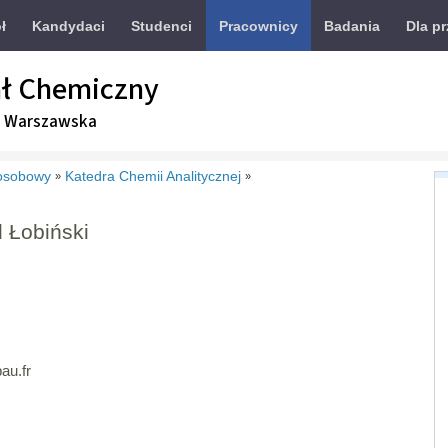
ł
Kandydaci
Studenci
Pracownicy
Badania
Dla p
ł Chemiczny
a Warszawska
osobowy
Katedra Chemii Analitycznej
»
»
d Łobiński
au.fr