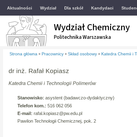
Aktualności
Wydział
Dla szkół
Kandydaci
Studen
Wydział Chemiczny
Politechnika Warszawska
Strona główna
Pracownicy
Skład osobowy
Katedra Chemii i 
»
»
»
dr inż. Rafał Kopiasz
Katedra Chemii i Technologii Polimerów
Stanowisko:
asystent (badawczo-dydaktyczny)
Telefon kom.:
516 062 056
E-mail:
rafal.kopiasz
@pw.edu.pl
Pawilon Technologii Chemicznej, pok. 2