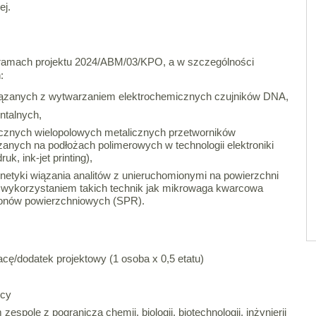
ej.
ramach projektu 2024/ABM/03/KPO, a w szczególności
:
iązanych z wytwarzaniem elektrochemicznych czujników DNA,
talnych,
ycznych wielopolowych metalicznych przetworników
nych na podłożach polimerowych w technologii elektroniki
k, ink-jet printing),
netyki wiązania analitów z unieruchomionymi na powierzchni
wykorzystaniem takich technik jak mikrowaga kwarcowa
onów powierzchniowych (SPR).
ę/dodatek projektowy (1 osoba x 0,5 etatu)
ęcy
espole z pogranicza chemii, biologii, biotechnologii, inżynierii