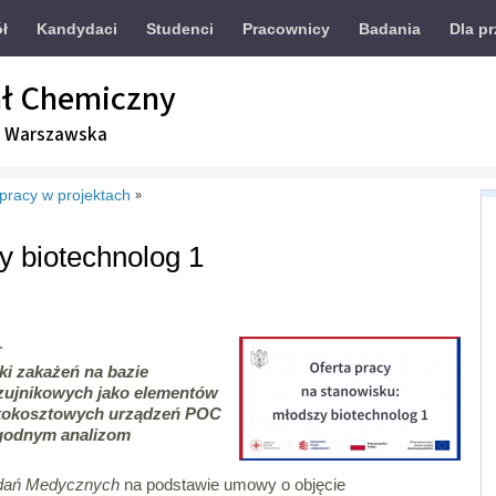
ół
Kandydaci
Studenci
Pracownicy
Badania
Dla p
ł Chemiczny
a Warszawska
 pracy w projektach
»
y biotechnolog 1
.
i zakażeń na bazie
zujnikowych jako elementów
skokosztowych urządzeń POC
godnym analizom
dań Medycznych
na podstawie umowy o objęcie