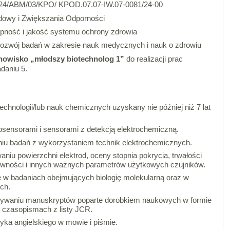
024/ABM/03/KPO/ KPOD.07.07-IW.07-0081/24-00
owy i Zwiększania Odporności
pność i jakość systemu ochrony zdrowia
ozwój badań w zakresie nauk medycznych i nauk o zdrowiu
nowisko „młodszy biotechnolog 1”
do realizacji prac
daniu 5.
otechnologii/lub nauk chemicznych uzyskany nie później niż 7 lat
osensorami i sensorami z detekcją elektrochemiczną.
iu badań z wykorzystaniem technik elektrochemicznych.
iu powierzchni elektrod, oceny stopnia pokrycia, trwałości
ywności i innych ważnych parametrów użytkowych czujników.
e w badaniach obejmujących biologię molekularną oraz w
ych.
ywaniu manuskryptów poparte dorobkiem naukowych w formie
 czasopismach z listy JCR.
yka angielskiego w mowie i piśmie.