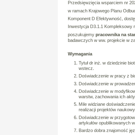
Przedsięwzięcia wsparciem nr 2
w ramach Krajowego Planu Odbud
Komponent D Efektywność, dostę
Inwestycja D3.1.1 Kompleksowy r
poszukujemy
pracownika na sta
badawczych w ww. projekcie w za
Wymagania
Tytuł dr inż. w dziedzinie bi
wstecz.
Doświadczenie w pracy z bi
Doświadczenie w prowadzen
Doświadczenie w modyfikowan
warstw, zachowania ich akt
Mile widziane doświadczeni
realizacji projektów naukow
Doświadczenie w przygotow
artykułów opublikowanych w
Bardzo dobra znajomość jęz