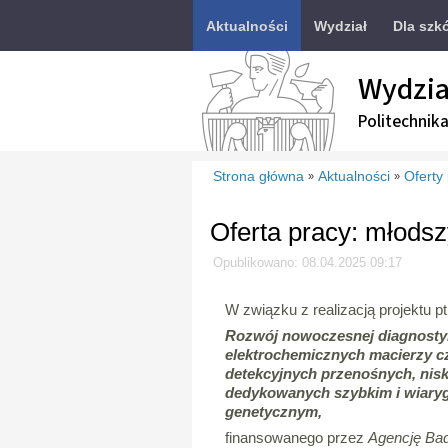
Aktualności
Wydział
Dla szk
Wydzia
Politechnik
Strona główna
Aktualności
Oferty
»
»
Oferta pracy: młodsz
Opublikowano: 08.04.2025 09:17
W związku z realizacją projektu pt
Rozwój nowoczesnej diagnostyk
elektrochemicznych macierzy c
detekcyjnych przenośnych, ni
dedykowanych szybkim i wiary
genetycznym,
finansowanego przez
Agencję Ba