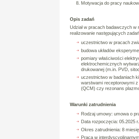
Motywacja do pracy naukow
Opis zadań
Udział w pracach badawczych w 
realizowanie następujących zadań
uczestnictwo w pracach zw
budowa układów eksperymen
pomiary właściwości elektr
elektrochemicznych wytwarza
drukowanej (m.in. PVD, sitodru
uczestnictwo w badaniach ki
warstwami receptorowymi z 
(QCM) czy rezonans plazm
Warunki zatrudnienia
Rodzaj umowy: umowa o prac
Data rozpoczęcia: 05.2025 r.
Okres zatrudnienia: 8 miesi
Praca w interdyscyplinarnym z