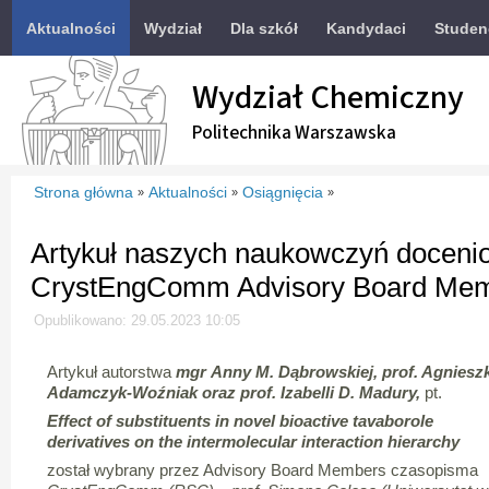
Aktualności
Wydział
Dla szkół
Kandydaci
Studen
Wydział Chemiczny
Politechnika Warszawska
Strona główna
Aktualności
Osiągnięcia
»
»
»
Artykuł naszych naukowczyń doceni
CrystEngComm Advisory Board Me
Opublikowano: 29.05.2023 10:05
Artykuł autorstwa
mgr
Anny M. Dąbrowskiej, prof. Agnieszk
Adamczyk-Woźniak oraz prof. Izabelli D. Madury,
pt.
Effect of substituents in novel bioactive tavaborole
derivatives on the intermolecular interaction hierarchy
został wybrany przez Advisory Board Members czasopisma