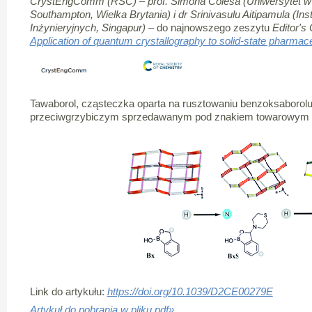
CrystEngComm (RSC) –
prof. Simona Colesa (Uniwersytet w
Southampton, Wielka Brytania) i dr Srinivasulu Aitipamula (I
Inżynieryjnych, Singapur)
– do najnowszego zeszytu
Editor's 
Application of quantum crystallography to solid-state pharmace
Tawaborol, cząsteczka oparta na rusztowaniu benzoksaborolu
przeciwgrzybiczym sprzedawanym pod znakiem towarowym 
Link do artykułu:
https://doi.org/10.1039/D2CE00279E
Artykuł do pobrania w pliku pdf»