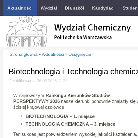
Aktualności
Wydział
Dla szkół
Kandydaci
Studen
Wydział Chemiczny
Politechnika Warszawska
Strona główna
Aktualności
Osiągnięcia
»
»
»
Biotechnologia i Technologia chemic
Opublikowano: 26.06.2026 11:29
W najnowszym
Rankingu Kierunków Studiów
PERSPEKTYWY 2026
nasze kierunki ponownie znalazły się 
ścisłej krajowej czołówce
BIOTECHNOLOGIA – 1. miejsce
TECHNOLOGIA CHEMICZNA – 3. miejsce
Ten sukces jest potwierdzeniem wysokiej jakości kształceni