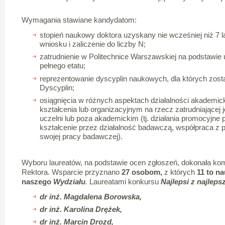
Wymagania stawiane kandydatom:
stopień naukowy doktora uzyskany nie wcześniej niż 7 l
wniosku i zaliczenie do liczby N;
zatrudnienie w Politechnice Warszawskiej na podstawi
pełnego etatu;
reprezentowanie dyscyplin naukowych, dla których zo
Dyscyplin;
osiągnięcia w różnych aspektach działalności akademic
kształcenia lub organizacyjnym na rzecz zatrudniającej j
uczelni lub poza akademickim (tj. działania promocyjne 
kształcenie przez działalność badawczą, współpraca z
swojej pracy badawczej).
Wyboru laureatów, na podstawie ocen zgłoszeń, dokonała ko
Rektora. Wsparcie przyznano
27 osobom,
z których
11 to n
naszego
Wydziału
.
Laureatami konkursu
Najlepsi z najleps
dr inż. Magdalena Borowska,
dr inż. Karolina Drężek,
dr inż. Marcin Drozd,