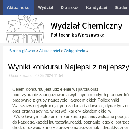
Aktualności
Wydział
Dla szkół
Kandydaci
Studen
Wydział Chemiczny
Politechnika Warszawska
Strona główna
Aktualności
Osiągnięcia
»
»
»
Wyniki konkursu Najlepsi z najlepsz
Opublikowano: 20.05.2024 11:54
Celem konkursu jest udzielenie wsparcia oraz
podtrzymanie zaangażowania wybitnych młodych pracownikó
pracownic z grupy nauczycieli akademickich Politechniki
Warszawskiej wykonujących zadania badawcze, dydaktyczn
oraz organizacyjne, w rozwój kariery akademickiej w
PW. Głównym założeniem konkursu jest indywidualne podejśc
do każdego/każdej laureata/laureatki, poznanie jego/jej potrze
drodze rozwoju kariery zarówno naukowej, jak i dydaktycznej.