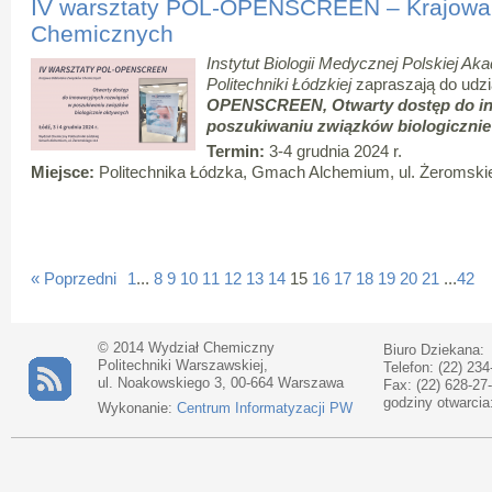
IV warsztaty POL-OPENSCREEN – Krajowa 
Chemicznych
Instytut Biologii Medycznej Polskiej Ak
Politechniki Łódzkiej
zapraszają do udz
OPENSCREEN,
Otwarty dostęp do 
poszukiwaniu związków biologicznie
Termin:
3-4 grudnia 2024 r.
Miejsce:
Politechnika Łódzka, Gmach Alchemium, ul. Żeromski
« Poprzedni
1
...
8
9
10
11
12
13
14
15
16
17
18
19
20
21
...
42
© 2014 Wydział Chemiczny
Biuro Dziekana:
Politechniki Warszawskiej,
Telefon: (22) 234
ul. Noakowskiego 3, 00-664 Warszawa
Fax: (22) 628-27
godziny otwarcia
Wykonanie:
Centrum Informatyzacji PW