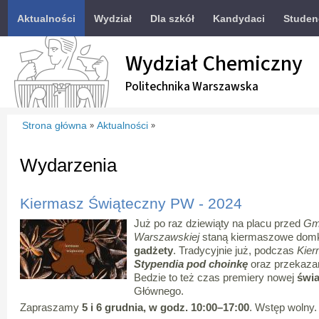
Aktualności
Wydział
Dla szkół
Kandydaci
Studen
Wydział Chemiczny
Politechnika Warszawska
Strona główna
Aktualności
»
»
Wydarzenia
Kiermasz Świąteczny PW - 2024
Już po raz dziewiąty na placu przed
Gm
Warszawskiej
staną kiermaszowe domki
gadżety
. Tradycyjnie już, podczas
Kie
Stypendia pod choinkę
oraz przekaz
Bedzie to też czas premiery nowej
świa
Głównego.
Zapraszamy
5 i 6 grudnia, w godz. 10:00–17:00
. Wstęp wolny.