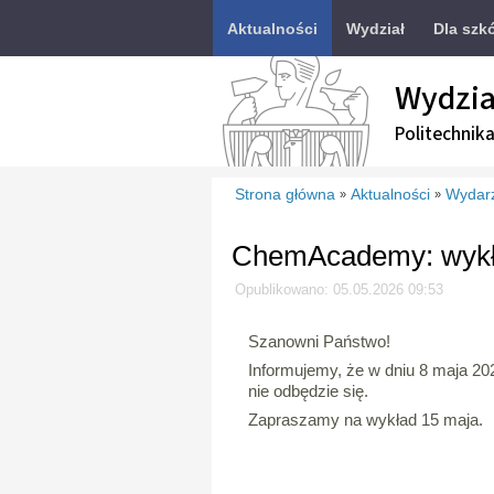
Aktualności
Wydział
Dla szk
Wydzia
Politechnik
Strona główna
Aktualności
Wydar
»
»
ChemAcademy: wykła
Opublikowano: 05.05.2026 09:53
Szanowni Państwo!
Informujemy, że w dniu 8 maja 
nie odbędzie się.
Zapraszamy na wykład 15 maja.