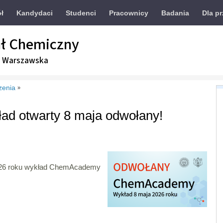
ół
Kandydaci
Studenci
Pracownicy
Badania
Dla p
ł Chemiczny
a Warszawska
zenia
»
d otwarty 8 maja odwołany!
2026 roku wykład ChemAcademy