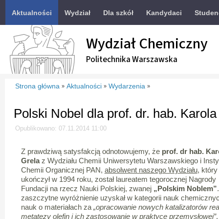
Aktualności
Wydział
Dla szkół
Kandydaci
Studen
Wydział Chemiczny
Politechnika Warszawska
Strona główna
Aktualności
Wydarzenia
»
»
»
Polski Nobel dla prof. dr. hab. Karola
Opublikowano: 07.11.2014 11:00
Z prawdziwą satysfakcją odnotowujemy, że
prof. dr hab. Kar
Grela
z Wydziału Chemii Uniwersytetu Warszawskiego i Insty
Chemii Organicznej PAN,
absolwent naszego Wydziału
, który
ukończył w 1994 roku, został laureatem tegorocznej Nagrody
Fundacji na rzecz Nauki Polskiej, zwanej
„Polskim Noblem”
zaszczytne wyróżnienie uzyskał w kategorii nauk chemicznyc
nauk o materiałach za
„opracowanie nowych katalizatorów rea
metatezy olefin i ich zastosowanie w praktyce przemysłowej”
.