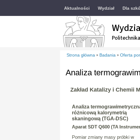
Aktualności
Wydział
Dla szkó
Wydzia
Politechnik
Strona główna
Badania
Oferta po
»
»
Analiza termograwim
Zakład Katalizy i Chemii 
Analiza termograwimetryczn
różnicową kalorymetrią
skaningową (TGA-DSC)
Aparat SDT Q600 (TA Instrume
Pomiar zmiany masy próbki w