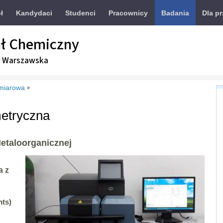
ł
Kandydaci
Studenci
Pracownicy
Badania
Dla p
ł Chemiczny
a Warszawska
miarowa
»
etryczna
Metaloorganicznej
a z
nts)