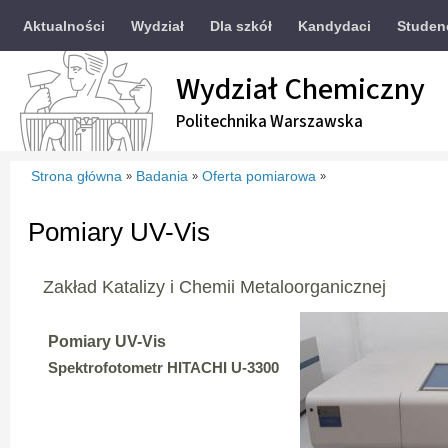
Aktualności
Wydział
Dla szkół
Kandydaci
Studen
Wydział Chemiczny
Politechnika Warszawska
Strona główna
Badania
Oferta pomiarowa
»
»
»
Pomiary UV-Vis
Zakład Katalizy i Chemii Metaloorganicznej
Pomiary UV-Vis
Spektrofotometr HITACHI U-3300