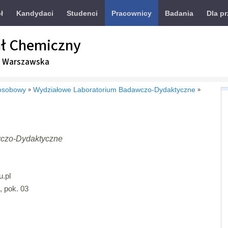
ł
Kandydaci
Studenci
Pracownicy
Badania
Dla p
ł Chemiczny
a Warszawska
osobowy
Wydziałowe Laboratorium Badawczo-Dydaktyczne
»
»
czo-Dydaktyczne
.pl
, pok. 03