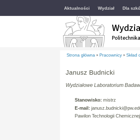
Aktualności
Wydział
Dla szkó
Wydzia
Politechnik
Strona główna
Pracownicy
Skład 
»
»
Janusz Budnicki
Wydziałowe Laboratorium Badaw
Stanowisko:
mistrz
E-mail:
janusz.budnicki
@pw.edu
Pawilon Technologii Chemicznej