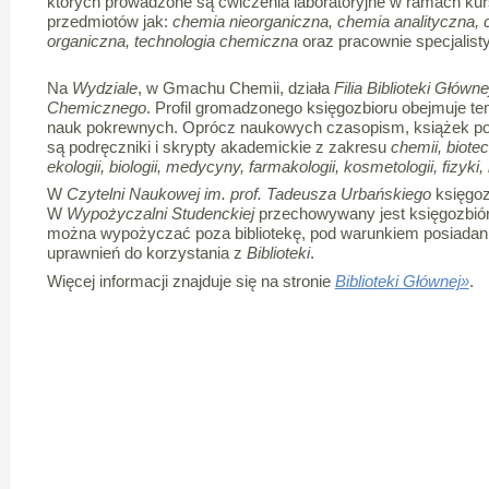
których prowadzone są ćwiczenia laboratoryjne w ramach ku
przedmiotów jak:
chemia nieorganiczna, chemia analityczna, 
organiczna, technologia chemiczna
oraz pracownie specjalist
Na
Wydziale
, w Gmachu Chemii, działa
Filia Biblioteki Główn
Chemicznego
. Profil gromadzonego księgozbioru obejmuje te
nauk pokrewnych. Oprócz naukowych czasopism, książek po
są podręczniki i skrypty akademickie z zakresu
chemii, biote
ekologii, biologii, medycyny, farmakologii, kosmetologii, fizyki
W
Czytelni Naukowej im. prof. Tadeusza Urbańskiego
księgoz
W
Wypożyczalni Studenckiej
przechowywany jest księgozbiór
można wypożyczać poza bibliotekę, pod warunkiem posiadania
uprawnień do korzystania z
Biblioteki
.
Więcej informacji znajduje się na stronie
Biblioteki Głównej»
.