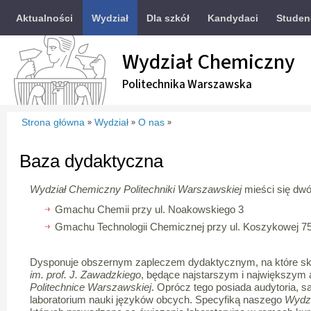
Aktualności
Wydział
Dla szkół
Kandydaci
Studen
Wydział Chemiczny
Politechnika Warszawska
Strona główna
Wydział
O nas
»
»
»
Baza dydaktyczna
Wydział Chemiczny Politechniki Warszawskiej
mieści się dw
Gmachu Chemii przy ul. Noakowskiego 3
Gmachu Technologii Chemicznej przy ul. Koszykowej 75
Dysponuje obszernym zapleczem dydaktycznym, na które sk
im. prof. J. Zawadzkiego
, będące najstarszym i największym 
Politechnice Warszawskiej
. Oprócz tego posiada audytoria, s
laboratorium nauki języków obcych. Specyfiką naszego
Wydzi