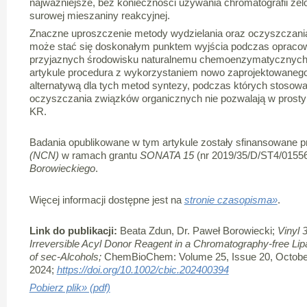
najważniejsze, bez konieczności używania chromatografii żel
surowej mieszaniny reakcyjnej.
Znaczne uproszczenie metody wydzielania oraz oczyszczan
może stać się doskonałym punktem wyjścia podczas opraco
przyjaznych środowisku naturalnemu chemoenzymatycznych
artykule procedura z wykorzystaniem nowo zaprojektowanego 
alternatywą dla tych metod syntezy, podczas których stosowa
oczyszczania związków organicznych nie pozwalają w prosty
KR.
Badania opublikowane w tym artykule zostały sfinansowane 
(NCN)
w ramach grantu
SONATA 15
(nr 2019/35/D/ST4/0155
Borowieckiego
.
Więcej informacji dostępne jest na
stronie czasopisma»
.
Link do publikacji:
Beata Zdun, Dr. Paweł Borowiecki;
Vinyl 
Irreversible Acyl Donor Reagent in a Chromatography-free Lip
of sec-Alcohols;
ChemBioChem: Volume 25, Issue 20, Octobe
2024;
https://doi.org/10.1002/cbic.202400394
Pobierz plik» (pdf)