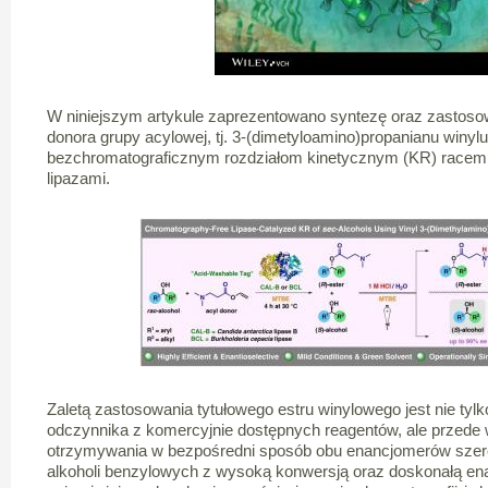
W niniejszym artykule zaprezentowano syntezę oraz zastos
donora grupy acylowej, tj. 3-(dimetyloamino)propanianu winy
bezchromatograficznym rozdziałom kinetycznym (KR) racemi
lipazami.
Zaletą zastosowania tytułowego estru winylowego jest nie tyl
odczynnika z komercyjnie dostępnych reagentów, ale przede
otrzymywania w bezpośredni sposób obu enancjomerów szere
alkoholi benzylowych z wysoką konwersją oraz doskonałą ena