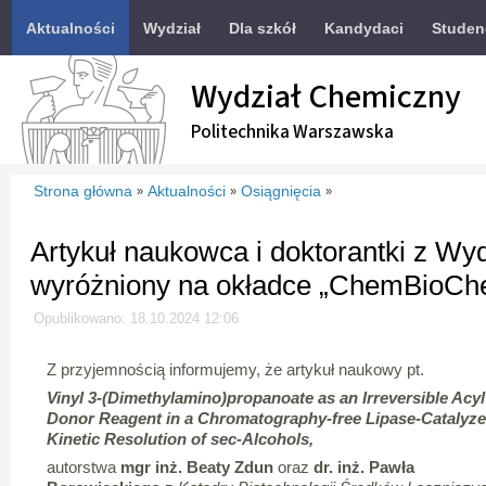
Aktualności
Wydział
Dla szkół
Kandydaci
Studen
Wydział Chemiczny
Politechnika Warszawska
Strona główna
Aktualności
Osiągnięcia
»
»
»
Artykuł naukowca i doktorantki z W
wyróżniony na okładce „ChemBioCh
Opublikowano: 18.10.2024 12:06
Z przyjemnością informujemy, że artykuł naukowy pt.
Vinyl 3-(Dimethylamino)propanoate as an Irreversible Acyl
Donor Reagent in a Chromatography-free Lipase-Catalyz
Kinetic Resolution of sec-Alcohols,
autorstwa
mgr inż. Beaty Zdun
oraz
dr. inż. Pawła