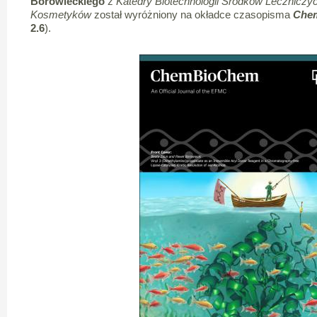
Borowieckiego
z
Katedry Biotechnologii Środków Leczniczyc
Kosmetyków
został wyróżniony na okładce czasopisma
Che
2.6
).