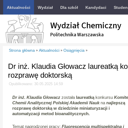
Aktualności
Wydział
Dla szkół
Kandydaci
Studen
Wydział Chemiczny
Politechnika Warszawska
Strona główna
Aktualności
Osiągnięcia
»
»
»
Dr inż. Klaudia Głowacz laureatką k
rozprawę doktorską
Opublikowano: 30.05.2025 14:59
Dr inż. Klaudia Głowacz
została
laureatką
konkursu
Komite
Chemii Analitycznej Polskiej Akademii Nauk
na
najlepszą
rozprawę doktorską w dziedzinie miniaturyzacji i
automatyzacji metod bioanalitycznych.
Temat nagrodzonej pracy:
Fluorescencja multispektralna i