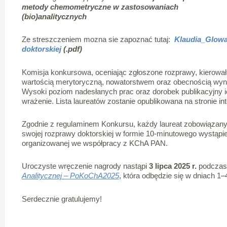
metody chemometryczne w zastosowaniach
(bio)analitycznych
Ze streszczeniem mozna sie zapoznać tutaj:
Klaudia_Glowa
doktorskiej
(.pdf)
Komisja konkursowa, oceniając zgłoszone rozprawy, kierował
wartością merytoryczną, nowatorstwem oraz obecnością wyni
Wysoki poziom nadesłanych prac oraz dorobek publikacyjny ic
wrażenie. Lista laureatów zostanie opublikowana na stronie in
Zgodnie z regulaminem Konkursu, każdy laureat zobowiązany
swojej rozprawy doktorskiej w formie 10-minutowego wystąpie
organizowanej we współpracy z KChA PAN.
Uroczyste wręczenie nagrody nastąpi
3 lipca 2025 r.
podcza
Analitycznej – PoKoChA2025
, która odbędzie się w dniach 1–
Serdecznie gratulujemy!