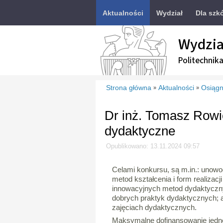
Aktualności
Wydział
Dla szk
Wydzia
Politechnik
Strona główna
Aktualności
Osiągn
»
»
Dr inż. Tomasz Rowi
dydaktyczne
Opublikowano: 13.11.2024 09:57
Celami konkursu, są m.in.: unow
metod kształcenia i form realizacj
innowacyjnych metod dydaktyczn
dobrych praktyk dydaktycznych; a
zajęciach dydaktycznych.
Maksymalne dofinansowanie jedne