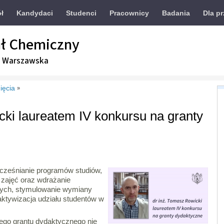
ół
Kandydaci
Studenci
Pracownicy
Badania
Dla p
ł Chemiczny
a Warszawska
ięcia
»
cki laureatem IV konkursu na granty
ocześnianie programów studiów,
i zajęć oraz wdrażanie
ych, stymulowanie wymiany
ktywizacja udziału studentów w
go grantu dydaktycznego nie