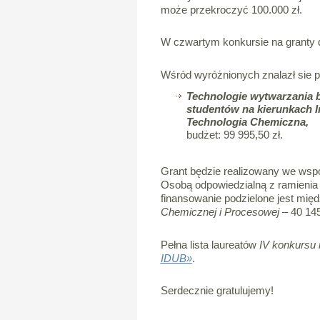
może przekroczyć 100.000 zł.
W czwartym konkursie na granty 
Wśród wyróżnionych znalazł sie p
Technologie wytwarzania b
studentów na kierunkach I
Technologia Chemiczna,
budżet: 99 995,50 zł.
Grant będzie realizowany we wsp
Osobą odpowiedzialną z ramieni
finansowanie podzielone jest mię
Chemicznej i Procesowej
– 40 145
Pełna lista laureatów
IV konkursu 
IDUB»
.
Serdecznie gratulujemy!