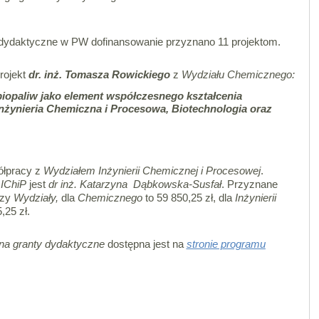
dydaktyczne w PW dofinansowanie przyznano 11 projektom.
rojekt
dr. inż. Tomasza Rowickiego
z
Wydziału Chemicznego:
iopaliw jako element współczesnego kształcenia
nżynieria Chemiczna i Procesowa, Biotechnologia oraz
ółpracy z
Wydziałem Inżynierii Chemicznej i Procesowej
.
a
IChiP
jest
dr inż. Katarzyna Dąbkowska-Susfał
. Przyznane
dzy
Wydziały,
dla
Chemicznego
to 59 850,25 zł, dla
Inżynierii
,25 zł.
na granty dydaktyczne
dostępna jest na
stronie programu