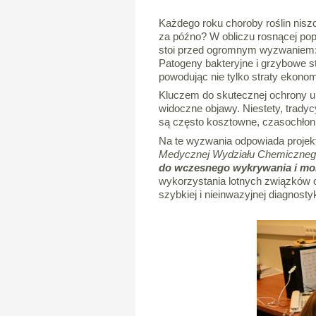
Każdego roku choroby roślin niszc
za późno? W obliczu rosnącej pop
stoi przed ogromnym wyzwaniem: 
Patogeny bakteryjne i grzybowe st
powodując nie tylko straty ekono
Kluczem do skutecznej ochrony up
widoczne objawy. Niestety, trady
są często kosztowne, czasochłonn
Na te wyzwania odpowiada projek
Medycznej Wydziału Chemicznego
do wczesnego wykrywania i moni
wykorzystania lotnych związków o
szybkiej i nieinwazyjnej diagnosty