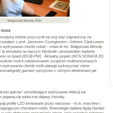
Małgorzata Wesoły, PhD
o nosa
ematyką istotnie przyczynił się mój staż zagraniczny na
racowałam z prof. Jamesem Covingtonem i Johnem Clarksonem
o wykrywania chorób cebuli – mówi dr inż. Małgorzata Wesoły.
ć tę tematykę na naszym Wydziale i prowadziłam badania
ome on board (IDUB-PW). Aktualny projekt (NCN SONATA 20)
ierunków moich zainteresowań: urządzeń multisensorowych
o wykrywania chorób roślin planuję wykorzystać różne
hromatografy gazowe sprzężone z różnymi detektorami jak
ciski palców” umożliwiające wykrywanie infekcji we
m pojawią się widoczne objawy choroby.
ędą profile LZO emitowane przez warzywa – m.in. marchew i
stępującymi chorobami roślin. Równolegle badane będą również