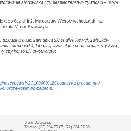
nitorowanie środowiska czy bezpieczeństwo żywności – mówi
jekt oprócz dr inż. Małgorzaty Wesoły wchodzą dr inż.
orzata Milner-Krawczyk.
to dziedzina nauki zajmująca się analizą lotnych związków
ganic compounds), które są wydzielane przez organizmy żywe,
izmy czy komórki nowotworowe.
ktualnosci/news%2C108600%2Cbadaczka-pracuje-nad-
-chorobe-roslin-po-zapachu
Biuro Dziekana:
Telefon: (22) 234-75-07, (22) 234-57-58