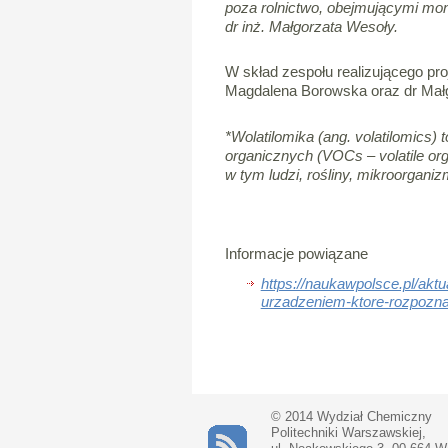
poza rolnictwo, obejmującymi mo
dr inż. Małgorzata Wesoły.
W skład zespołu realizującego pro
Magdalena Borowska oraz dr Małg
*Wolatilomika (ang. volatilomics) 
organicznych (VOCs – volatile or
w tym ludzi, rośliny, mikroorgan
Informacje powiązane
https://naukawpolsce.pl/a
urzadzeniem-ktore-rozpozna
© 2014 Wydział Chemiczny
Politechniki Warszawskiej,