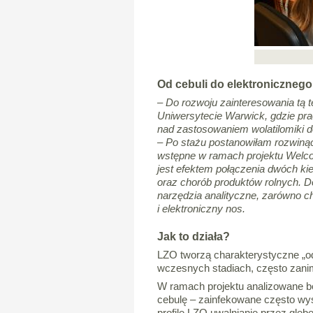
Od cebuli do elektroniczneg
– Do rozwoju zainteresowania tą t
Uniwersytecie Warwick, gdzie p
nad zastosowaniem wolatilomiki d
– Po stażu postanowiłam rozwiną
wstępne w ramach projektu Welc
jest efektem połączenia dwóch k
oraz chorób produktów rolnych. D
narzędzia analityczne, zarówno c
i elektroniczny nos.
Jak to działa?
LZO tworzą charakterystyczne „od
wczesnych stadiach, często zani
W ramach projektu analizowane b
cebulę – zainfekowane często wy