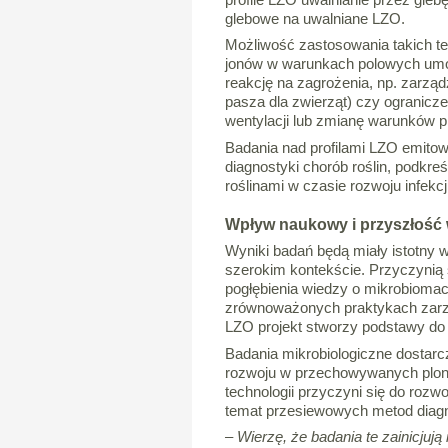
profile LZO uwalnianie przez gleb
glebowe na uwalniane LZO.
Możliwość zastosowania takich tec
jonów w warunkach polowych umoż
reakcję na zagrożenia, np. zarząd
pasza dla zwierząt) czy ogranicze
wentylacji lub zmianę warunków
Badania nad profilami LZO emitow
diagnostyki chorób roślin, podkre
roślinami w czasie rozwoju infekcj
Wpływ naukowy i przyszłość w
Wyniki badań będą miały istotny w
szerokim kontekście. Przyczynią s
pogłębienia wiedzy o mikrobiomac
zrównoważonych praktykach zarzą
LZO projekt stworzy podstawy do sz
Badania mikrobiologiczne dostarc
rozwoju w przechowywanych plona
technologii przyczyni się do rozwo
temat przesiewowych metod diag
– Wierzę, że badania te zainicju