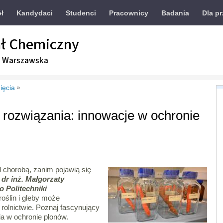
ół
Kandydaci
Studenci
Pracownicy
Badania
Dla p
ł Chemiczny
a Warszawska
ięcia
»
e rozwiązania: innowacje w ochronie
 chorobą, zanim pojawią się
u
dr inż. Małgorzaty
 Politechniki
oślin i gleby może
rolnictwie. Poznaj fascynujący
nia w ochronie plonów.