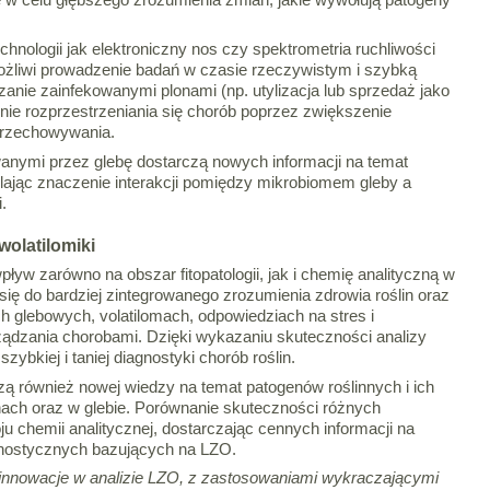
ę w celu głębszego zrozumienia zmian, jakie wywołują patogeny
hnologii jak elektroniczny nos czy spektrometria ruchliwości
liwi prowadzenie badań w czasie rzeczywistym i szybką
zanie zainfekowanymi plonami (np. utylizacja lub sprzedaż jako
nie rozprzestrzeniania się chorób poprzez zwiększenie
 przechowywania.
anymi przez glebę dostarczą nowych informacji na temat
ślając znaczenie interakcji pomiędzy mikrobiomem gleby a
i.
olatilomiki
pływ zarówno na obszar fitopatologii, jak i chemię analityczną w
ię do bardziej zintegrowanego zrozumienia zdrowia roślin oraz
h glebowych, volatilomach, odpowiedziach na stres i
dzania chorobami. Dzięki wykazaniu skuteczności analizy
ybkiej i taniej diagnostyki chorób roślin.
zą również nowej wiedzy na temat patogenów roślinnych i ich
ch oraz w glebie. Porównanie skuteczności różnych
ju chemii analitycznej, dostarczając cennych informacji na
nostycznych bazujących na LZO.
ją innowacje w analizie LZO, z zastosowaniami wykraczającymi