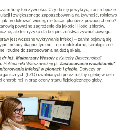
zą miliony ton żywności. Czy da się je wykryć, zanim będzie
ulacji i zwiększonego zapotrzebowania na żywność, rolnictwo
jak produkować więcej, nie tracąc plonów z powodu chorób?
anowią poważne zagrożenie dla jakości i ilości zbiorów,
miczne, ale też ryzyko dla bezpieczeństwa żywnościowego.
raw jest wczesne wykrywanie infekcji – zanim pojawią się
cyjne metody diagnostyczne – np. molekularne, serologiczne –
e i trudne do zastosowania na dużą skalę.
t
dr inż. Małgorzaty Wesoły
z
Katedry Biotechnologii
 Politechniki Warszawskiej
pt.
Zastosowanie wolatilomiki*
torowania infekcji w plonach i glebie
. Dotyczy on
rganicznych (LZO) uwalnianych przez rośliny i glebę w celu
ki chorób roślin oraz oceny stanu fizjologicznego gleby.