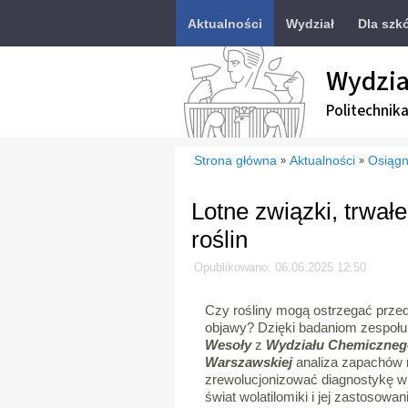
Aktualności
Wydział
Dla szk
Wydzia
Politechnik
Strona główna
Aktualności
Osiągn
»
»
Lotne związki, trwał
roślin
Opublikowano: 06.06.2025 12:50
Czy rośliny mogą ostrzegać przed
objawy? Dzięki badaniom zespoł
Wesoły
z
Wydziału Chemicznego
Warszawskiej
analiza zapachów r
zrewolucjonizować diagnostykę w 
świat wolatilomiki i jej zastosowa